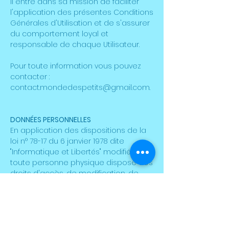
Il entre dans sa mission de faciliter
l'application des présentes Conditions
Générales d'Utilisation et de s'assurer
du comportement loyal et
responsable de chaque Utilisateur.
Pour toute information vous pouvez
contacter :
contact.mondedespetits@gmail.com.
DONNÉES
PERSONNELLES
En application des dispositions de la
loi n° 78-17 du 6 janvier 1978 dite
"Informatique et Libertés" modifiée,
toute personne physique dispose des
droits d'accès, de modification, de
rectification et de suppression des
données la concernant. L'exercice de
ces droits s'effectue à tout moment
par la voie postale ou électronique à
l'adresse suivante :