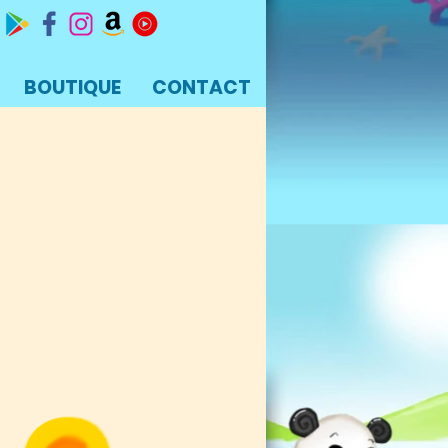
BOUTIQUE
CONTACT