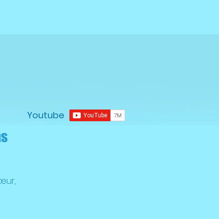
Youtube
ns
œur,