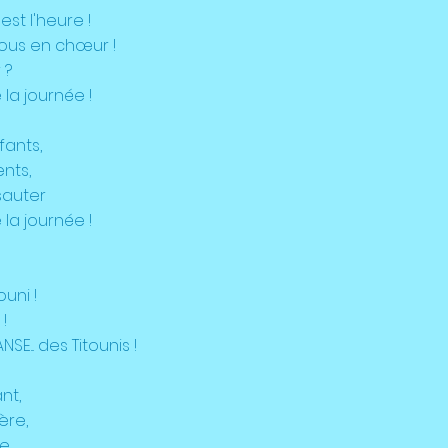
est l'heure !
ous en chœur !
 ?
 la journée !
fants,
ents,
sauter
 la journée !
uni !
!
SE... des Titounis !
nt,
ère,
e,