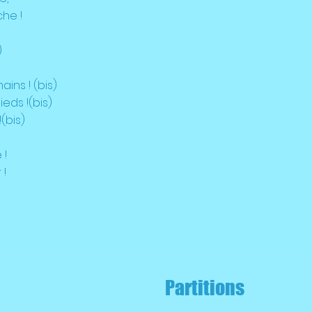
he !
)
ins ! (bis)
eds !(bis)
(bis)
 !
 !
Partitions