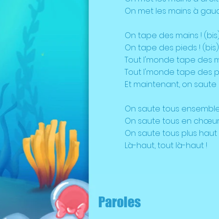
On met les mains à gauc
On tape des mains ! (bis
On tape des pieds ! (bis)
Tout l'monde tape des ma
Tout l'monde tape des pi
Et maintenant, on saute !
On saute tous ensemble
On saute tous en chœur
On saute tous plus haut
Là-haut, tout là-haut !
Paroles