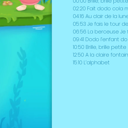
00:00 Brille, brille petit
02:20 Fait dodo cola m
04:16 Au clair de la lun
05:53 Je fais le tour d
06:56 La berceuse Je 
09:41 Dodo l’enfant do
10:50 Brille, brille petite
12:50 A la claire fontai
15:10 L’alphabet