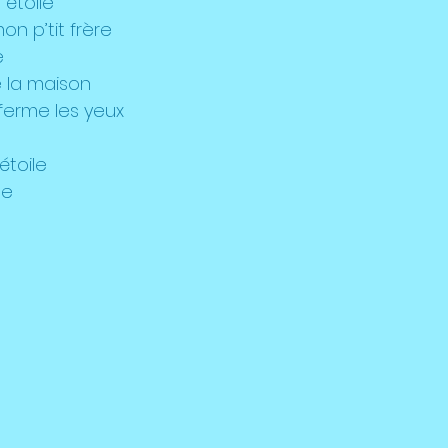
e étoile
on p’tit frère
e
e la maison
ferme les yeux
 étoile
ne