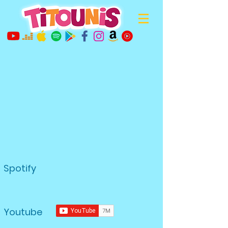
Spotify
Youtube